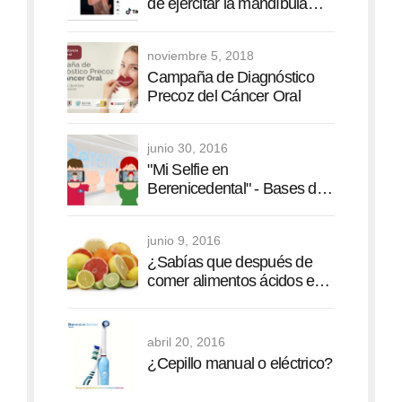
de ejercitar la mandíbula
pone en peligro la
articulación
noviembre 5, 2018
temporomandibular
Campaña de Diagnóstico
Precoz del Cáncer Oral
junio 30, 2016
"Mi Selfie en
Berenicedental" - Bases del
Concurso para el 4º
Aniversario
junio 9, 2016
¿Sabías que después de
comer alimentos ácidos es
mejor no cepillarse los
dientes?
abril 20, 2016
¿Cepillo manual o eléctrico?